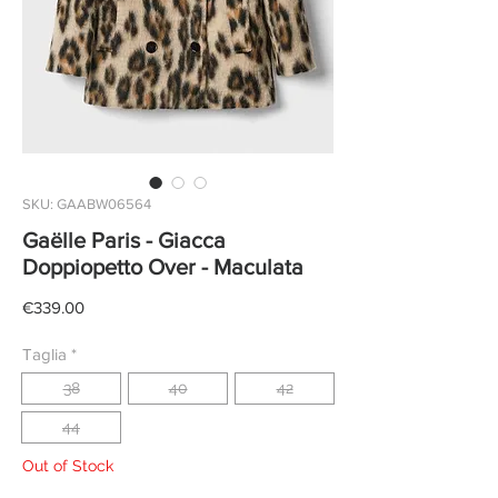
SKU: GAABW06564
Gaëlle Paris - Giacca
Doppiopetto Over - Maculata
Price
€339.00
Taglia
*
38
40
42
44
Out of Stock