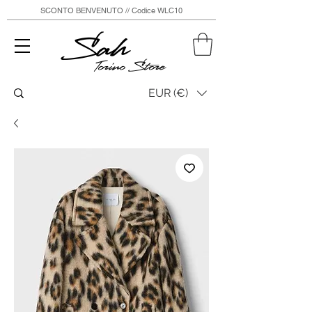
SCONTO BENVENUTO // Codice WLC10
Sah
Torino Store
EUR (€)