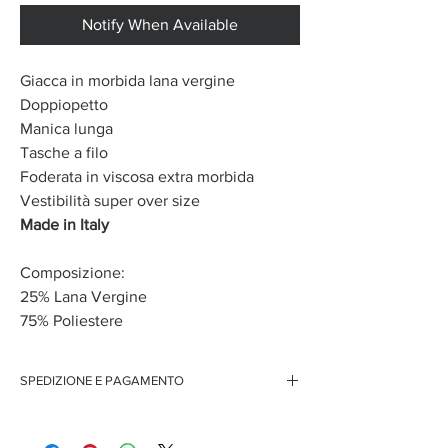
Notify When Available
Giacca in morbida lana vergine
Doppiopetto
Manica lunga
Tasche a filo
Foderata in viscosa extra morbida
Vestibilità super over size
Made in Italy
Composizione:
25% Lana Vergine
75% Poliestere
SPEDIZIONE E PAGAMENTO
Spedizione gratuita per ordini superiori ai 150 euro
Pagamenti sicuri con carte di credito