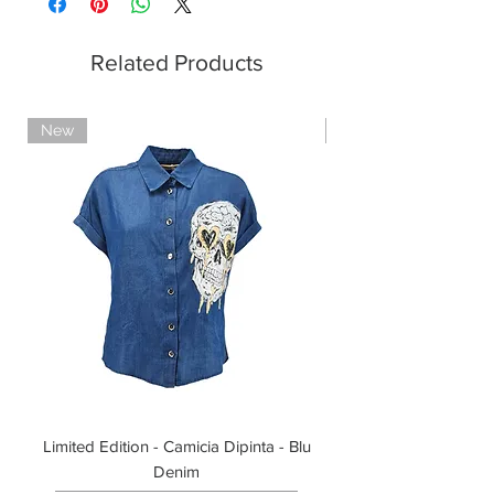
Pagamento con PayPal
Pagamento con contrassegno
Related Products
New
Limited Edition
Limited Edition - Camicia Dipinta - Blu
Limited Edition - T-shi
Denim