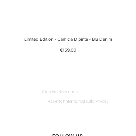
Limited Edition - Camicia Dipinta - Blu Denim
Price
€159.00
ETTER
o ordine
Accetto l'informativa sulla Privacy