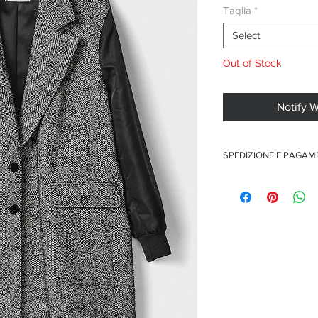
Taglia
*
Select
Out of Stock
Notify 
SPEDIZIONE E PAGA
Spedizione gratuita per o
Pagamenti sicuri con car
Pagamento con PayPal
Pagamento con contra