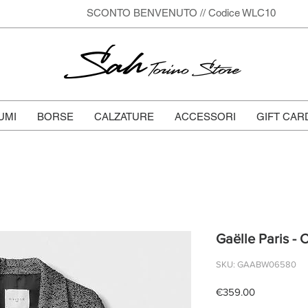
SCONTO BENVENUTO // Codice WLC10
Sah
Torino Store
UMI
BORSE
CALZATURE
ACCESSORI
GIFT CAR
Gaëlle Paris - 
SKU: GAABW06580
Price
€359.00