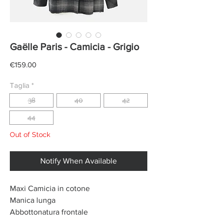
Gaëlle Paris - Camicia - Grigio
Price
€159.00
Taglia
*
38
40
42
44
Out of Stock
Notify When Available
Maxi Camicia in cotone
Manica lunga
Abbottonatura frontale