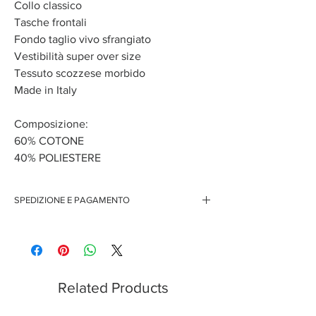
Collo classico
Tasche frontali
Fondo taglio vivo sfrangiato
Vestibilità super over size
Tessuto scozzese morbido
Made in Italy
Composizione:
60% COTONE
40% POLIESTERE
SPEDIZIONE E PAGAMENTO
Spedizione gratuita per ordini superiori ai 150 euro
Pagamenti sicuri con carte di credito
Pagamento con PayPal
Pagamento con contrassegno
Related Products