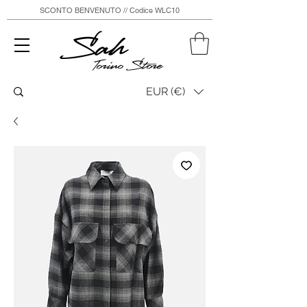
SCONTO BENVENUTO // Codice WLC10
Sah
Torino Store
EUR (€)