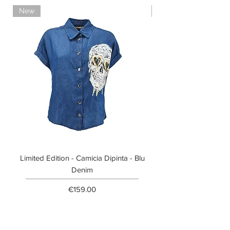
New
Limited Edition
Limited Edition - Camicia Dipinta - Blu
Limited Edition - T-shi
Denim
Price
€159.00