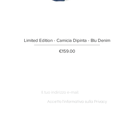
Limited Edition - Camicia Dipinta - Blu Denim
Price
€159.00
ETTER
o ordine
Accetto l'informativa sulla Privacy