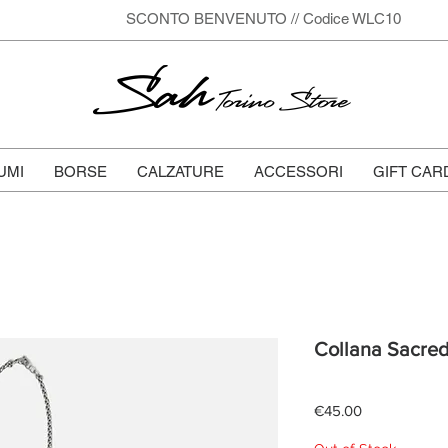
SCONTO BENVENUTO // Codice WLC10
Sah
Torino Store
UMI
BORSE
CALZATURE
ACCESSORI
GIFT CAR
Collana Sacred
Price
€45.00