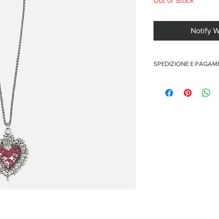
Out of Stock
Notify 
SPEDIZIONE E PAGA
Spedizione gratuita per o
Pagamenti sicuri con car
Pagamento con PayPal
Pagamento con contra