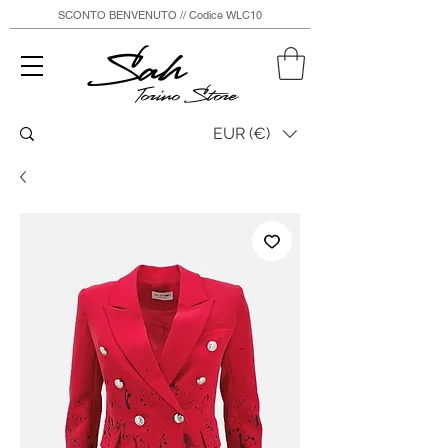
SCONTO BENVENUTO // Codice WLC10
Sah
Torino Store
EUR (€)