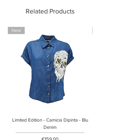
Related Products
New
Limited Edition
Limited Edition - Camicia Dipinta - Blu
Limited Edition - T-shi
Denim
Price
€159.00