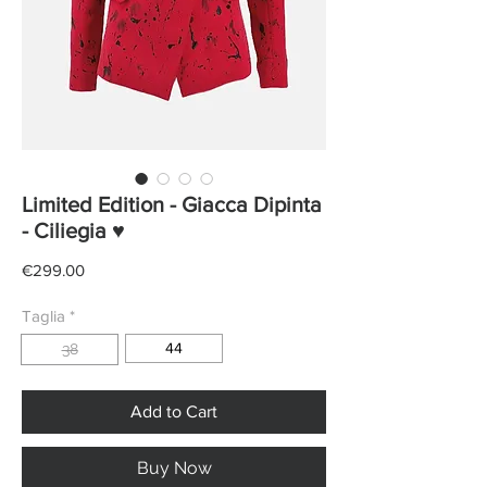
Limited Edition - Giacca Dipinta
- Ciliegia ♥
Price
€299.00
Taglia
*
44
38
Add to Cart
Buy Now