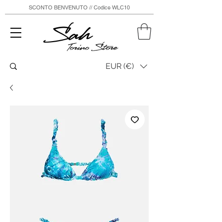
SCONTO BENVENUTO // Codice WLC10
Sah
Torino Store
EUR (€)