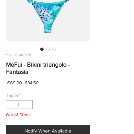
SKU: 0740-X31
MeFui - Bikini triangolo -
Fantasia
Regular
Sale
 €69.00 
€34.50
Price
Price
Taglia
*
L
Out of Stock
Notify When Available