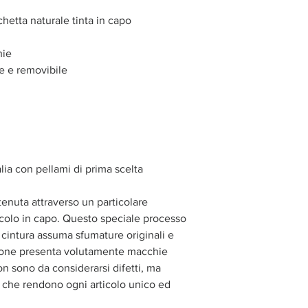
chetta naturale tinta in capo
hie
le e removibile
alia con pellami di prima scelta
tenuta attraverso un particolare
ticolo in capo. Questo speciale processo
o cintura assuma sfumature originali e
azione presenta volutamente macchie
n sono da considerarsi difetti, ma
o, che rendono ogni articolo unico ed