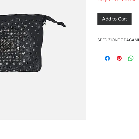
Add to Cart
SPEDIZIONE E PAGA
Spedizione gratuita per o
Pagamenti sicuri con car
Pagamento con PayPal
Pagamento con contra