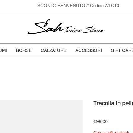
SCONTO BENVENUTO // Codice WLC10
Sah
Torino Store
UMI
BORSE
CALZATURE
ACCESSORI
GIFT CAR
Tracolla in pell
Price
€99.00
Only 1 left in stock