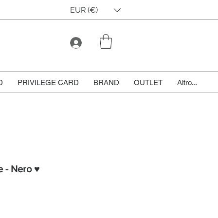
EUR (€)
D
PRIVILEGE CARD
BRAND
OUTLET
Altro...
e - Nero ♥