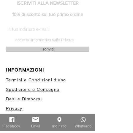
ISCRIVITI ALLA NEWSLETTER
10% di sconto sul tuo primo ordine
Accetto l'informativa sulla Privacy
Iscriviti
INFORMAZIONI
Termini e Condizioni d'uso
Spedizione e Consegna
Resi e Rimborsi
Privacy
Il mio account
Facebook
Email
Indirizzo
Whatsapp
Privilege card