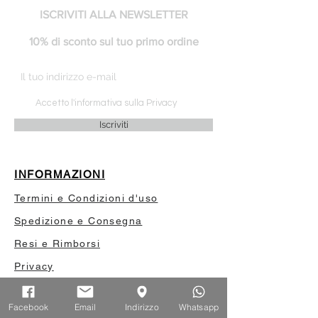
ISCRIVITI ALLA NEWSLETTER
10% di sconto sul tuo primo ordine
Accetto l'informativa sulla Privacy
Iscriviti
INFORMAZIONI
Termini e Condizioni d'uso
Spedizione e Consegna
Resi e Rimborsi
Privacy
Il mio account
Facebook
Email
Indirizzo
Whatsapp
Privilege card