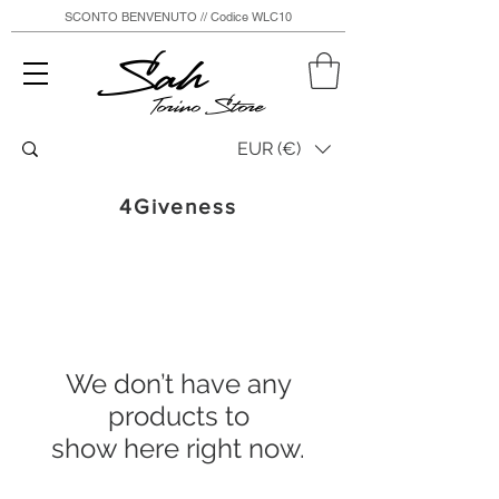
SCONTO BENVENUTO // Codice WLC10
Sah
Torino Store
EUR (€)
4Giveness
We don’t have any
products to
show here right now.