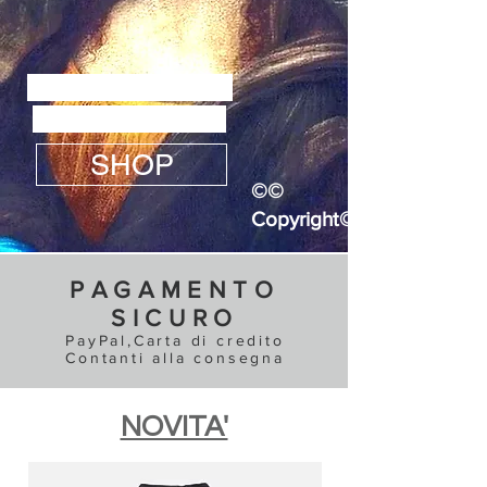
NEW COLLECTION
Spring|Summer 26
SHOP
©©
Copyright©©
PAGAMENTO
SICURO
PayPal,Carta di credito
Contanti alla consegna
NOVITA'