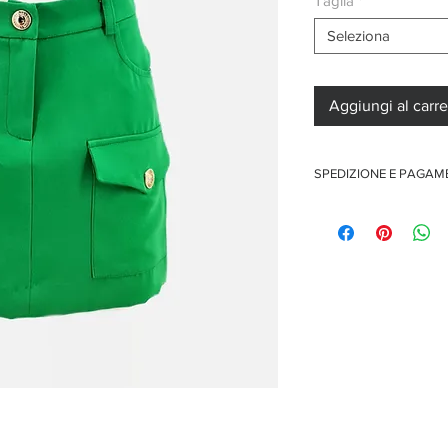
Taglia
*
Seleziona
Aggiungi al carre
SPEDIZIONE E PAGA
Spedizione gratuita per 
Pagamenti sicuri con car
Pagamento con PayPal
Pagamento con contra