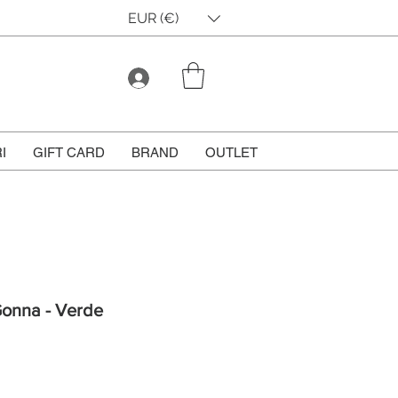
EUR (€)
I
GIFT CARD
BRAND
OUTLET
Gonna - Verde
rezzo
contato