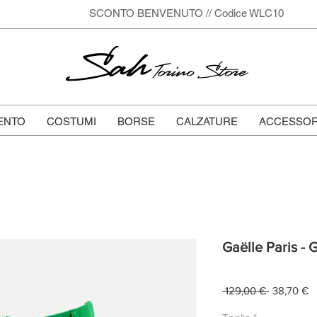
SCONTO BENVENUTO // Codice WLC10
Sah
Torino Store
ENTO
COSTUMI
BORSE
CALZATURE
ACCESSOR
Gaëlle Paris - 
Prezzo
P
 129,00 € 
38,70 €
regolare
s