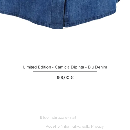
Limited Edition - Camicia Dipinta - Blu Denim
Prezzo
159,00 €
ETTER
o ordine
Accetto l'informativa sulla Privacy