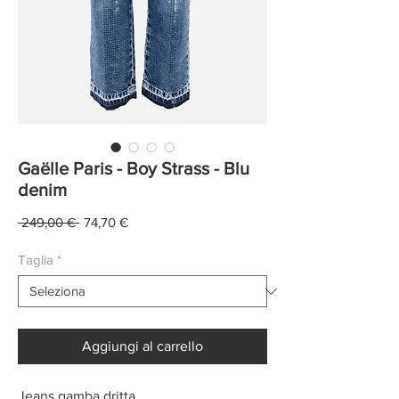
Gaëlle Paris - Boy Strass - Blu
denim
Prezzo
Prezzo
 249,00 € 
74,70 €
regolare
scontato
Taglia
*
Aggiungi al carrello
Jeans gamba dritta