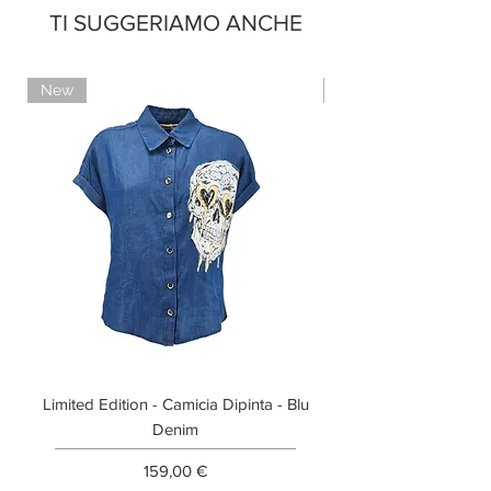
TI SUGGERIAMO ANCHE
Pagamento con PayPal
Pagamento con contrassegno
New
Limited Edition
Limited Edition - Camicia Dipinta - Blu
Limited Edition - T-shi
Denim
Prezzo
159,00 €