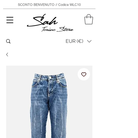
SCONTO BENVENUTO // Codice WLC10
Sah
Torino Store
EUR (€)