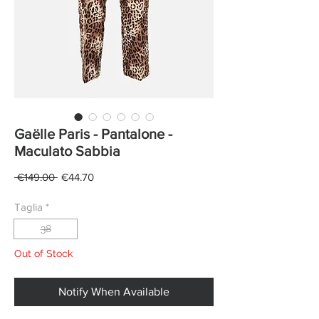
Gaëlle Paris - Pantalone -
Maculato Sabbia
Regular
Sale
 €149.00 
€44.70
Price
Price
Taglia
*
38
Out of Stock
Notify When Available