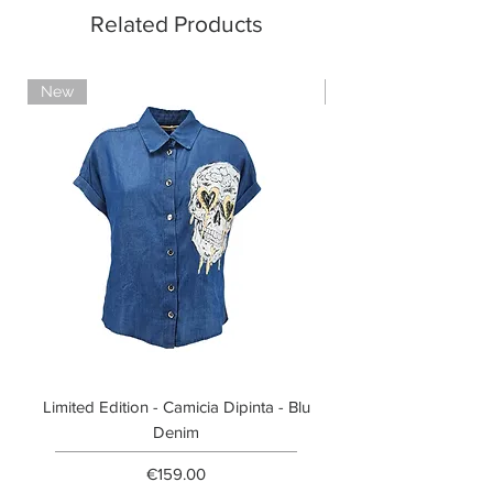
Related Products
New
Limited Edition
Limited Edition - Camicia Dipinta - Blu
Limited Edition - T-shi
Denim
Price
€159.00