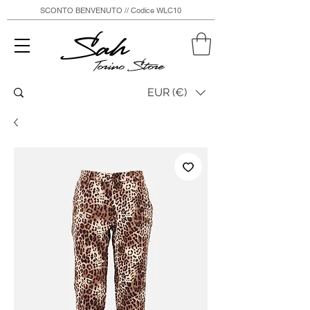
SCONTO BENVENUTO // Codice WLC10
Sah
Torino Store
EUR (€)