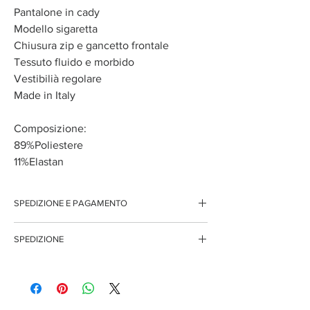
Pantalone in cady
Modello sigaretta
Chiusura zip e gancetto frontale
Tessuto fluido e morbido
Vestibilià regolare
Made in Italy
Composizione:
89%Poliestere
11%Elastan
SPEDIZIONE E PAGAMENTO
Spedizione gratuita per ordini superiori ai 150 euro
SPEDIZIONE
Pagamenti sicuri con carte di credito
Pagamento con PayPal
Questo articolo è disponibile solo per l'acquisto on
Pagamento con contrassegno
line, pertanto i tempi di spedizione potrebbero
variare.