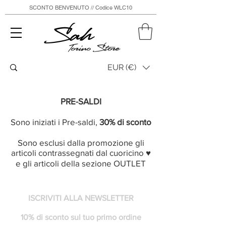
SCONTO BENVENUTO // Codice WLC10
Sah
Torino Store
EUR (€)
PRE-SALDI
Sono iniziati i Pre-saldi,
30% di sconto
Sono esclusi dalla promozione gli
articoli contrassegnati dal cuoricino ♥
e gli articoli della sezione OUTLET
ISCRIVITI ALLA NEWSLETTER
10% di sconto sul tuo primo ordine