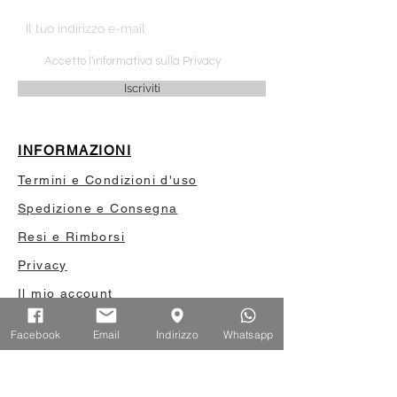
Accetto l'informativa sulla Privacy
Iscriviti
INFORMAZIONI
Termini e Condizioni d'uso
Spedizione e Consegna
Resi e Rimborsi
Privacy
Il mio account
Privilege card
Facebook
Email
Indirizzo
Whatsapp
Contatti
FOLLOW US